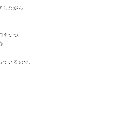
アしながら
抑えつつ、
◎
っているので、