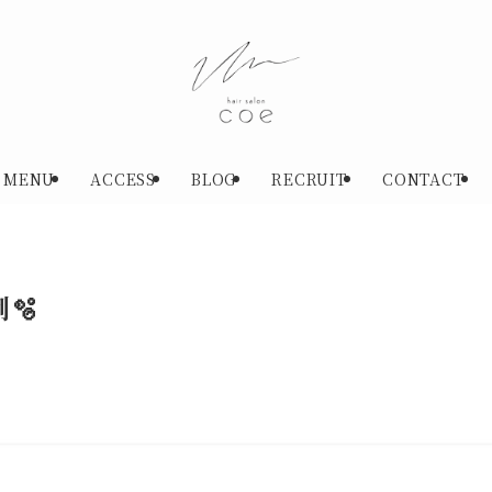
MENU
ACCESS
BLOG
RECRUIT
CONTACT
🫧